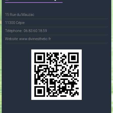
15 Rue du Mauzac
11300 Cépie
Téléphone : 06.83.60.18.59
Website: www.divinesthetic.fr