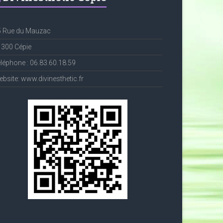
5 Rue du Mauzac
1300 Cépie
léphone : 06.83.60.18.59
bsite: www.divinesthetic.fr