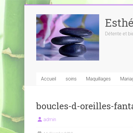
Skip
to
Esthé
content
Détente et bi
Accueil
soins
Maquillages
Maria
boucles-d-oreilles-fant
admin