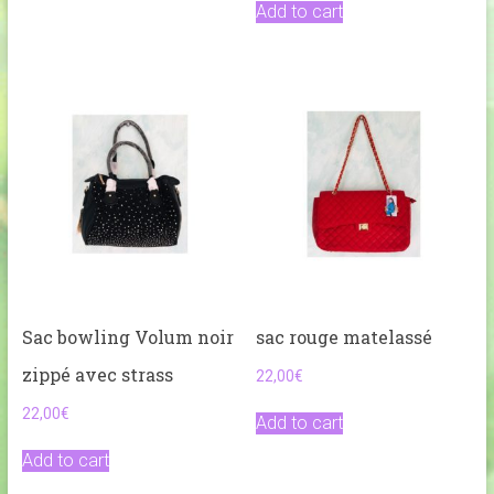
Add to cart
Sac bowling Volum noir
sac rouge matelassé
zippé avec strass
22,00
€
22,00
€
Add to cart
Add to cart