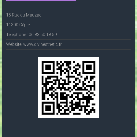
15 Rue du Mauzac
11300 Cépie
Téléphone : 06.83.60.18.59
Website: www.divinesthetic.fr