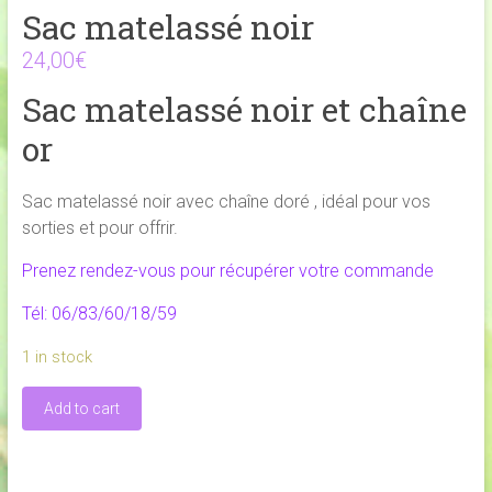
Sac matelassé noir
24,00
€
Sac matelassé noir et chaîne
or
Sac matelassé noir avec chaîne doré , idéal pour vos
sorties et pour offrir.
Prenez rendez-vous pour récupérer votre commande
Tél: 06/83/60/18/59
1 in stock
Sac
Add to cart
matelassé
noir
quantity