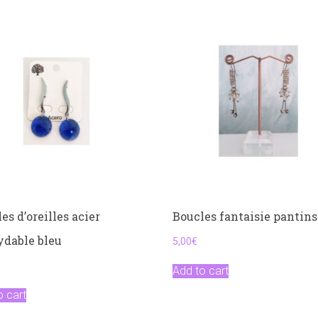
es d’oreilles acier
Boucles fantaisie pantins
ydable bleu
5,00
€
€
Add to cart
o cart