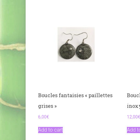
Boucles fantaisies « paillettes
Boucl
grises »
inox
6,00
€
12,00
Add to cart
Add t