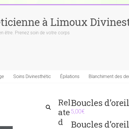
ticienne à Limoux Divinest
en être. Prenez soin de votre corps
ge
Soins Divinesthétic
Épilations
Blanchiment des de
Rel
Boucles d’oreil
ate
5,00
€
d
Boucles d’oreil