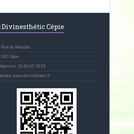
Divinesthétic Cépie
5 Rue du Mauzac
1300 Cépie
léphone : 06.83.60.18.59
bsite: www.divinesthetic.fr