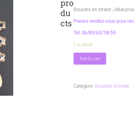
pro
Boucles en strass , idéal pou
du
cts
Prenez rendez-vous pour r
Tél: 06/83/60/18/59
1 in stock
Boucles
Add to cart
d'oreilles
fantaisie
strass
quantity
Category:
Boucles d'oreille