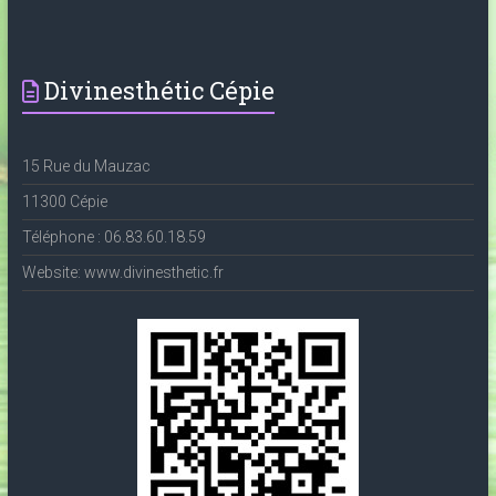
Divinesthétic Cépie
15 Rue du Mauzac
11300 Cépie
Téléphone : 06.83.60.18.59
Website: www.divinesthetic.fr