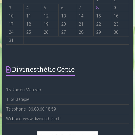
3
4
5
6
7
8
9
10
11
12
13
14
15
16
17
18
19
20
21
22
23
24
25
26
27
28
29
30
31
Divinesthétic Cépie
15 Rue du Mauzac
11300 Cépie
Téléphone : 06.83.60.18.59
Website: www.divinesthetic.fr