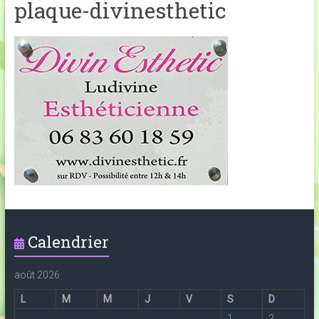
plaque-divinesthetic
Calendrier
août 2026
L
M
M
J
V
S
D
1
2